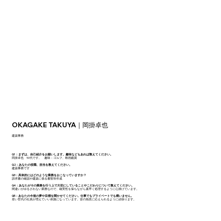
OKAGAKE TAKUYA｜岡掛卓也
建築事務
Q1：まずは、自己紹介をお願いします。趣味などもあれば教えてください。
岡掛卓也 50代です。 趣味：ゴルフ、映画鑑賞
Q2：あなたの役職、担当を教えてください。
建築事務です
Q3：具体的にはどのような業務をおこなっていますか？
請求書の確認や建築に係る書類等作成
Q4：あなたがその業務を行う上で大切にしていることやこだわりについて教えてください。
間違いがゆるされない業務なので、確実性を保ちながら素早く処理するように心掛けています。
Q5：あなたの今後の夢や目標を聞かせてください。仕事でもプライベートでも構いません。
若い世代の社員が増えていい刺激になっています。皆の熱意に応えられるように頑張ります。